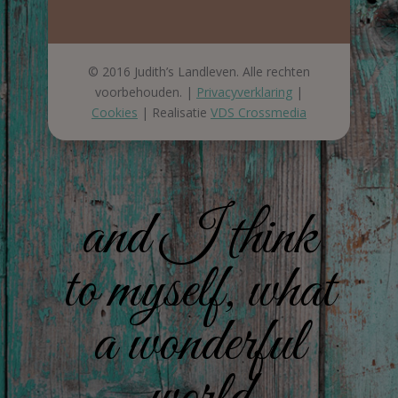
© 2016 Judith’s Landleven. Alle rechten
voorbehouden. |
Privacyverklaring
|
Cookies
| Realisatie
VDS Crossmedia
and I think
to myself, what
a wonderful
world